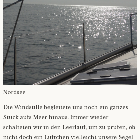
Fair winds
‚Kein Wind von vorn’
Nicht Sand in den Schuhn, nur Schlick an
Die schönste von allen…
den Füßen
Unsichtig
Hab‘ ich‘s nicht gesagt?
Einhand Ü-70
Sahne-Gate
Hamburg in Glückstadt
Verschlüsselung
Nordsee
Die Windstille begleitete uns noch ein ganzes
Stück aufs Meer hinaus. Immer wieder
schalteten wir in den Leerlauf, um zu prüfen, ob
nicht doch ein Lüftchen vielleicht unsere Segel