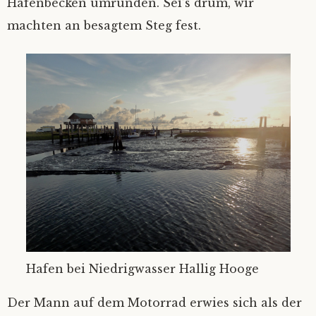
Hafenbecken umrunden. Sei’s drum, wir
Fair winds
‚Kein Wind von vorn’
Nicht Sand in den Schuhn, nur Schlick an
Die schönste von allen…
machten an besagtem Steg fest.
den Füßen
Unsichtig
Hab‘ ich‘s nicht gesagt?
Einhand Ü-70
Sahne-Gate
Hamburg in Glückstadt
Verschlüsselung
Hafen bei Niedrigwasser Hallig Hooge
Der Mann auf dem Motorrad erwies sich als der