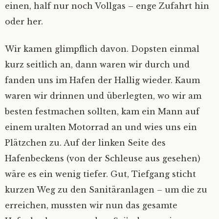
Tonne verloschen
einen, half nur noch Vollgas – enge Zufahrt hin
Hausmannskost
Voll auf Zucker
Sitzriesen ohne Schuhe
Damp – ausgetrickst
Tor!
Ruf nach dem Gennaker
Mythos Helgoland
Rumtreiber
Lichtermeer
Spiekeroog 2019
Wer misst, misst Mist
Fairy Glen, Lamlash und der Abschied von
oder her.
der Insel
Schoko-Traum
Verwaschene Zeit
Küstenpfade
Flachwasser
Schilksee – drunter und drüber
Mondsonate
Romantik im Schlicklock
Skippis Keks
Ganz wichtig: gelangweilt gucken…
Von Inseln, Krabben und späten Einsichten
Unterelbe
‚Das ist hier bei uns so’
Wir kamen glimpflich davon. Dopsten einmal
Aufsässig Teil 2
kurz seitlich an, dann waren wir durch und
Wir sind nett
Muttis Parkplatz
Wir sehen uns im Hafen
Fast Juist
Kalt erwischt
Schmetterlinge auf dem Wasser
Spiekeroog
Kommunizierende Röhren
fanden uns im Hafen der Hallig wieder. Kaum
waren wir drinnen und überlegten, wo wir am
‚Keine Sonnenuntergänge, bitte…‘
‚Gute Wahl, hätte ich auch genommen‘
Graduelle Unterschiede
Abbruch
Langläufer, Querläufer, Tiefgänger
Helgoland
Enthusiastisches Unwissen
besten festmachen sollten, kam ein Mann auf
Postbox inside
Zurückfahren ist immer sch…
Durchgedreht
Schickeria
Gut gespült
Nummer fünf lebt – fast
einem uralten Motorrad an und wies uns ein
Plätzchen zu. Auf der linken Seite des
Boat Stop
Lichtermeer
Bald rum
Ullas Container
Die Welt für ein Segel
‚Rückwärts geht!‘
Hafenbeckens (von der Schleuse aus gesehen)
wäre es ein wenig tiefer. Gut, Tiefgang sticht
Regenbogen und andere Kausalketten
Elbmonster
Vergessene Orte – versunkene Welten
Spicken erlaubt!
Glück gehabt
kurzen Weg zu den Sanitäranlagen – um die zu
erreichen, mussten wir nun das gesamte
Big Five – minus one
Wenn die Seekarte recht hat
Granat
Funzeln
Eine Schwalbe macht noch keinen…