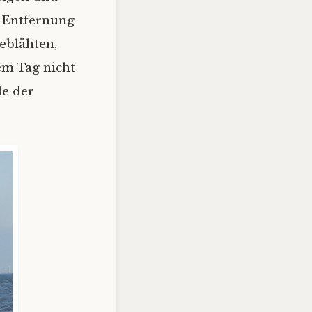
r Entfernung
geblähten,
em Tag nicht
de der