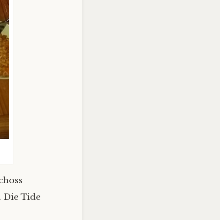
choss
 Die Tide