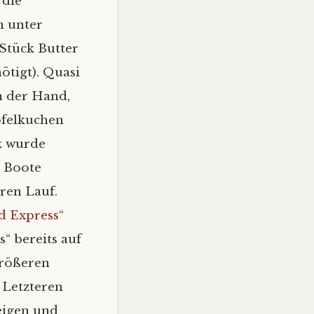
 die
n unter
 Stück Butter
ötigt). Quasi
n der Hand,
Apfelkuchen
k wurde
e Boote
ren Lauf.
d Express“
“ bereits auf
größeren
 Letzteren
eigen und