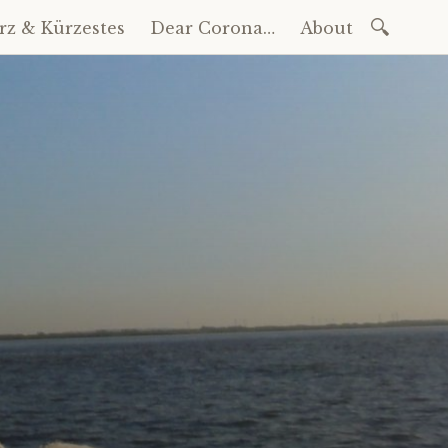
Suchen
rz & Kürzestes
Dear Corona…
About
nach: