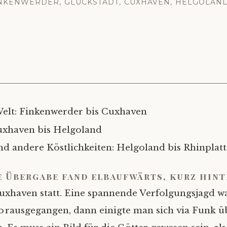
NKENWERDER, GLÜCKSTADT, CUXHAVEN, HELGOLAND
Welt: Finkenwerder bis Cuxhaven
uxhaven bis Helgoland
 andere Köstlichkeiten: Helgoland bis Rhinplatt
e Übergabe fand elbaufwärts, kurz hint
uxhaven statt. Eine spannende Verfolgungsjagd 
orausgegangen, dann einigte man sich via Funk ü