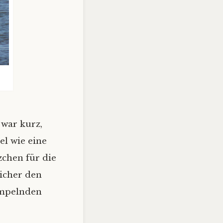
war kurz,
el wie eine
zchen für die
sicher den
ümpelnden