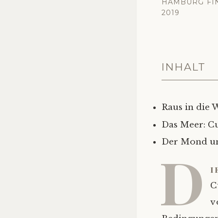
HAMBURG FI
2019
INHALT
Raus in die 
Das Meer: C
Der Mond und
D
i
C
v