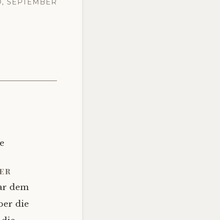
, SEPTEMBER
e
er
war dem
ber die