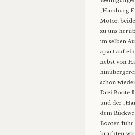
Bedingungen.
„Hamburg Exp
Motor, beider
zu uns herüb
im selben Au
apart auf ei
nebst von H
hinübergerei
schon wieder
Drei Boote f
und der „Ham
dem Rückweg
Booten fuhr 
brachten wi