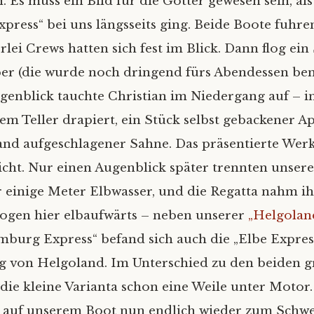
 Es muss ein Bild für die Götter gewesen sein, als
ress“ bei uns längsseits ging. Beide Boote fuhre
lei Crews hatten sich fest im Blick. Dann flog ein
er (die wurde noch dringend fürs Abendessen ben
genblick tauchte Christian im Niedergang auf – i
nem Teller drapiert, ein Stück selbst gebackener 
and aufgeschlagener Sahne. Das präsentierte Wer
cht. Nur einen Augenblick später trennten unser
 einige Meter Elbwasser, und die Regatta nahm ih
logen hier elbaufwärts – neben unserer
„Helgolan
burg Express“ befand sich auch die „Elbe Express
 von Helgoland. Im Unterschied zu den beiden 
die kleine Varianta schon eine Weile unter Motor.
r auf unserem Boot nun endlich wieder zum Schw