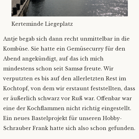
Fair winds
‚Kein Wind von vorn’
Nicht Sand in den Schuhn, nur Schlick an
Die schönste von allen…
den Füßen
Kerteminde Liegeplatz
Unsichtig
Hab‘ ich‘s nicht gesagt?
Einhand Ü-70
Antje begab sich dann recht unmittelbar in die
Sahne-Gate
Kombüse. Sie hatte ein Gemüsecurry für den
Hamburg in Glückstadt
Abend angekündigt, auf das ich mich
Verschlüsselung
mindestens schon seit Samsø freute. Wir
verputzten es bis auf den allerletzten Rest im
Kochtopf, von dem wir erstaunt feststellten, dass
er äußerlich schwarz vor Ruß war. Offenbar war
eine der Kochflammen nicht richtig eingestellt.
Ein neues Bastelprojekt für unseren Hobby-
Schrauber Frank hatte sich also schon gefunden.