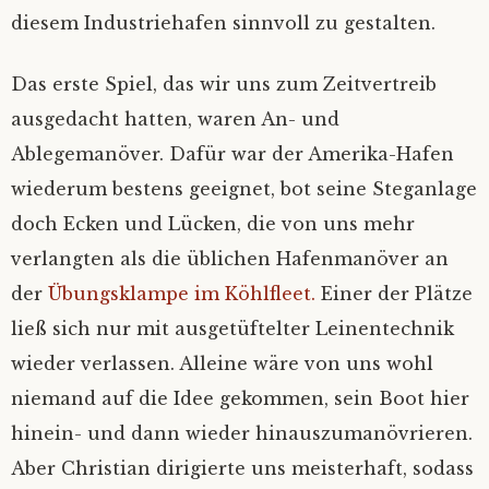
diesem Industriehafen sinnvoll zu gestalten.
Fair winds
‚Kein Wind von vorn’
Nicht Sand in den Schuhn, nur Schlick an
Die schönste von allen…
den Füßen
Das erste Spiel, das wir uns zum Zeitvertreib
Unsichtig
Hab‘ ich‘s nicht gesagt?
ausgedacht hatten, waren An- und
Einhand Ü-70
Ablegemanöver. Dafür war der Amerika-Hafen
Sahne-Gate
Hamburg in Glückstadt
wiederum bestens geeignet, bot seine Steganlage
Verschlüsselung
doch Ecken und Lücken, die von uns mehr
verlangten als die üblichen Hafenmanöver an
der
Übungsklampe im Köhlfleet.
Einer der Plätze
ließ sich nur mit ausgetüftelter Leinentechnik
wieder verlassen. Alleine wäre von uns wohl
niemand auf die Idee gekommen, sein Boot hier
hinein- und dann wieder hinauszumanövrieren.
Aber Christian dirigierte uns meisterhaft, sodass