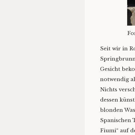
Fo
Seit wir in 
Springbrunn
Gesicht bek
notwendig al
Nichts versc
dessen künst
blonden Was
Spanischen T
Fiumi“ auf d