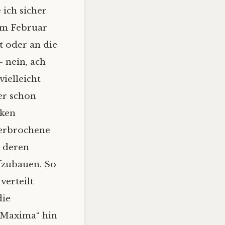
 ich sicher
im Februar
t oder an die
– nein, ach
vielleicht
er schon
iken
 zerbrochene
, deren
fzubauen. So
verteilt
die
a Maxima“ hin