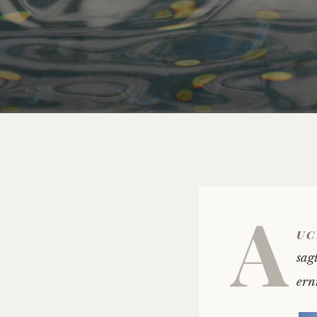
A
uc
sag
ern