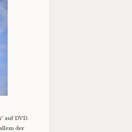
a“
auf DVD.
 allem der