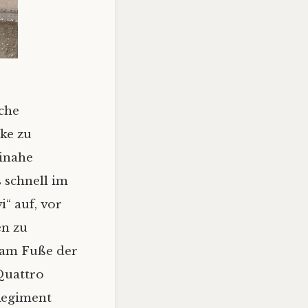
sche
ke zu
inahe
s schnell im
“ auf, vor
en zu
 am Fuße der
Quattro
 Regiment