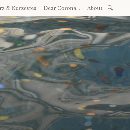
Suchen
rz & Kürzestes
Dear Corona…
About
nach: