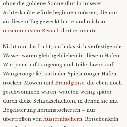
Tonne verloschen
ohne die goldene Sonnenflut in unserer
Hausmannskost
Voll auf Zucker
Sitzriesen ohne Schuhe
Damp – ausgetrickst
Tor!
Ruf nach dem Gennaker
Mythos Helgoland
Rumtreiber
Lichtermeer
Spiekeroog 2019
Wer misst, misst Mist
Fairy Glen, Lamlash und der Abschied von
Achterkajüte würde beginnen müssen, die uns
der Insel
Schoko-Traum
an diesem Tag geweckt hatte und mich an
Verwaschene Zeit
Küstenpfade
Flachwasser
Schilksee – drunter und drüber
Mondsonate
Romantik im Schlicklock
Skippis Keks
Ganz wichtig: gelangweilt gucken…
Von Inseln, Krabben und späten Einsichten
Unterelbe
‚Das ist hier bei uns so’
unseren ersten Besuch
dort erinnerte.
Aufsässig Teil 2
Wir sind nett
Muttis Parkplatz
Wir sehen uns im Hafen
Fast Juist
Kalt erwischt
Schmetterlinge auf dem Wasser
Spiekeroog
Kommunizierende Röhren
Nicht nur das Licht, auch das sich verfestigende
Wasser waren gleichgeblieben in diesem Hafen.
‚Keine Sonnenuntergänge, bitte…‘
‚Gute Wahl, hätte ich auch genommen‘
Graduelle Unterschiede
Abbruch
Langläufer, Querläufer, Tiefgänger
Helgoland
Enthusiastisches Unwissen
Wie jener auf Langeoog und Teile davon auf
Postbox inside
Zurückfahren ist immer sch…
Durchgedreht
Schickeria
Gut gespült
Nummer fünf lebt – fast
Wangerooge fiel auch der Spiekerooger Hafen
trocken. Möwen und
Brandgänse
, die eben noch
Boat Stop
Lichtermeer
Bald rum
Ullas Container
Die Welt für ein Segel
‚Rückwärts geht!‘
geschwommen waren, wateten wenig später
durch dicke Schlickschichten, in denen sie mit
Regenbogen und andere Kausalketten
Elbmonster
Vergessene Orte – versunkene Welten
Spicken erlaubt!
Glück gehabt
Begeisterung herumstocherten – nur
übertroffen von
Austernfischern
, Rotschenkeln
Big Five – minus one
Wenn die Seekarte recht hat
Granat
Funzeln
Eine Schwalbe macht noch keinen…