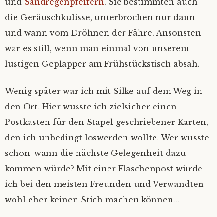
und
Sandregenpfeifern
. Sie bestimmten auch
Fair winds
‚Kein Wind von vorn’
Nicht Sand in den Schuhn, nur Schlick an
Die schönste von allen…
die Geräuschkulisse, unterbrochen nur dann
den Füßen
und wann vom Dröhnen der Fähre. Ansonsten
Unsichtig
Hab‘ ich‘s nicht gesagt?
war es still, wenn man einmal von unserem
Einhand Ü-70
lustigen Geplapper am Frühstückstisch absah.
Sahne-Gate
Hamburg in Glückstadt
Wenig später war ich mit Silke auf dem Weg in
Verschlüsselung
den Ort. Hier wusste ich zielsicher einen
Postkasten für den Stapel geschriebener Karten,
den ich unbedingt loswerden wollte. Wer wusste
schon, wann die nächste Gelegenheit dazu
kommen würde? Mit einer Flaschenpost würde
ich bei den meisten Freunden und Verwandten
wohl eher keinen Stich machen können…