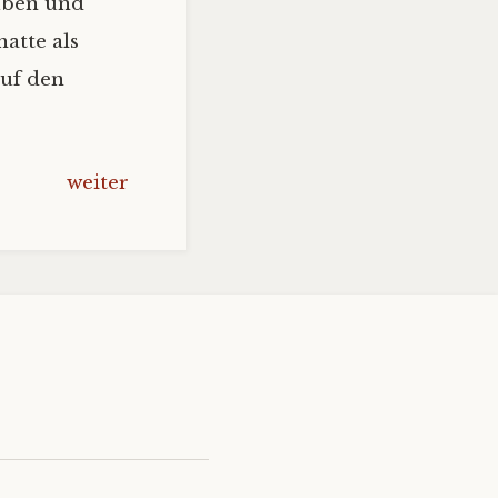
uben und
atte als
auf den
weiter