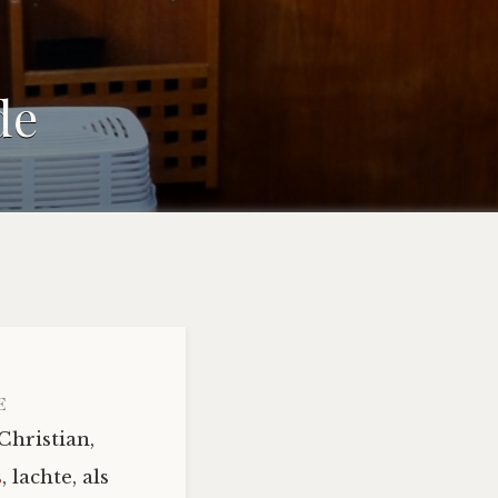
de
e
Christian,
s
, lachte, als