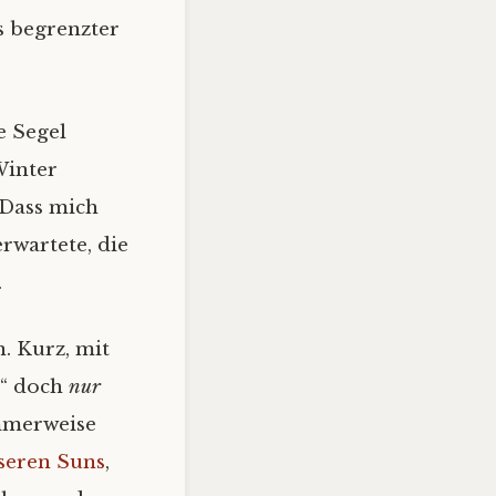
s begrenzter
e Segel
Winter
 Dass mich
rwartete, die
.
n. Kurz, mit
a“ doch
nur
ummerweise
seren Suns
,