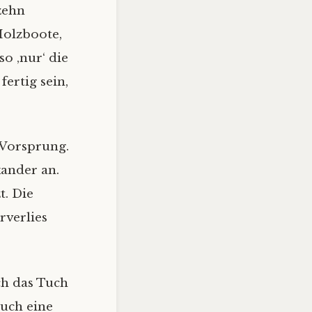
zehn
Holzboote,
so ‚nur‘ die
ertig sein,
 Vorsprung.
xander an.
t. Die
rverlies
ch das Tuch
auch eine