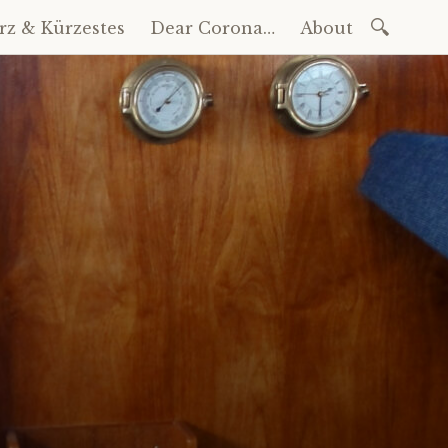
Suchen
rz & Kürzestes
Dear Corona…
About
nach: