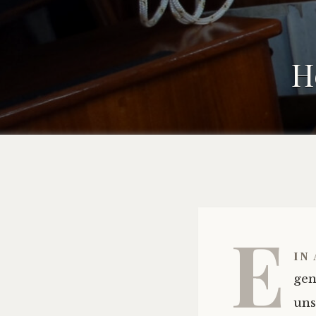
H
E
in
gen
uns