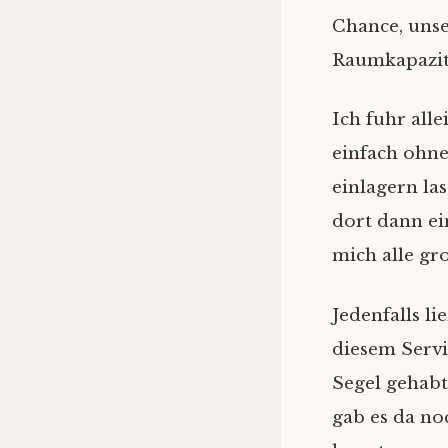
Chance, unse
Raumkapazitä
Ich fuhr all
einfach ohne
einlagern la
dort dann ei
mich alle gro
Jedenfalls l
diesem Servi
Segel gehabt
gab es da no