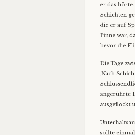
er das hörte
Schichten ge
die er auf Sp
Pinne war, d
bevor die Fl
Die Tage zwi
‚Nach Schich
Schlussendli
angerührte L
ausgeflockt u
Unterhaltsam
sollte einma