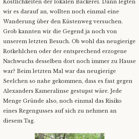
Köstlichkeiten der lokalen Bäckerei. Dann legten
Fair winds
‚Kein Wind von vorn’
Nicht Sand in den Schuhn, nur Schlick an
Die schönste von allen…
wir es darauf an, wollten noch einmal eine
den Füßen
Wanderung über den Küstenweg versuchen.
Unsichtig
Hab‘ ich‘s nicht gesagt?
Grob kannten wir die Gegend ja noch von
Einhand Ü-70
unserem letzten Besuch. Ob wohl das neugierige
Sahne-Gate
Rotkehlchen oder der entsprechend erzogene
Hamburg in Glückstadt
Nachwuchs desselben dort noch immer zu Hause
Verschlüsselung
war? Beim letzten Mal war das neugierige
Seelchen so nahe gekommen, dass es fast gegen
Alexanders Kameralinse gestupst wäre. Jede
Menge Gründe also, noch einmal das Risiko
eines Regengusses auf sich zu nehmen an
diesem Tag.