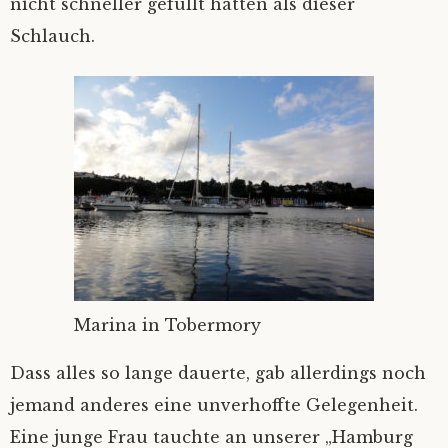
nicht schneller gefüllt hätten als dieser
Fair winds
‚Kein Wind von vorn’
Nicht Sand in den Schuhn, nur Schlick an
Die schönste von allen…
Schlauch.
den Füßen
Unsichtig
Hab‘ ich‘s nicht gesagt?
Einhand Ü-70
Sahne-Gate
Hamburg in Glückstadt
Verschlüsselung
Marina in Tobermory
Dass alles so lange dauerte, gab allerdings noch
jemand anderes eine unverhoffte Gelegenheit.
Eine junge Frau tauchte an unserer „Hamburg