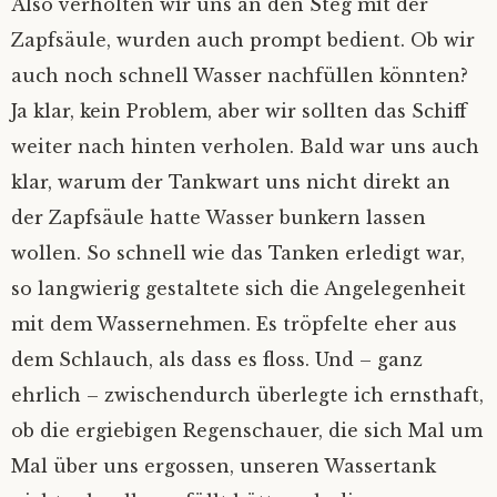
Tonne verloschen
Also verholten wir uns an den Steg mit der
Hausmannskost
Voll auf Zucker
Sitzriesen ohne Schuhe
Damp – ausgetrickst
Tor!
Ruf nach dem Gennaker
Mythos Helgoland
Rumtreiber
Lichtermeer
Spiekeroog 2019
Wer misst, misst Mist
Fairy Glen, Lamlash und der Abschied von
Zapfsäule, wurden auch prompt bedient. Ob wir
der Insel
Schoko-Traum
auch noch schnell Wasser nachfüllen könnten?
Verwaschene Zeit
Küstenpfade
Flachwasser
Schilksee – drunter und drüber
Mondsonate
Romantik im Schlicklock
Skippis Keks
Ganz wichtig: gelangweilt gucken…
Von Inseln, Krabben und späten Einsichten
Unterelbe
‚Das ist hier bei uns so’
Ja klar, kein Problem, aber wir sollten das Schiff
Aufsässig Teil 2
weiter nach hinten verholen. Bald war uns auch
Wir sind nett
Muttis Parkplatz
Wir sehen uns im Hafen
Fast Juist
Kalt erwischt
Schmetterlinge auf dem Wasser
Spiekeroog
Kommunizierende Röhren
klar, warum der Tankwart uns nicht direkt an
der Zapfsäule hatte Wasser bunkern lassen
‚Keine Sonnenuntergänge, bitte…‘
‚Gute Wahl, hätte ich auch genommen‘
Graduelle Unterschiede
Abbruch
Langläufer, Querläufer, Tiefgänger
Helgoland
Enthusiastisches Unwissen
wollen. So schnell wie das Tanken erledigt war,
Postbox inside
Zurückfahren ist immer sch…
Durchgedreht
Schickeria
Gut gespült
Nummer fünf lebt – fast
so langwierig gestaltete sich die Angelegenheit
mit dem Wassernehmen. Es tröpfelte eher aus
Boat Stop
Lichtermeer
Bald rum
Ullas Container
Die Welt für ein Segel
‚Rückwärts geht!‘
dem Schlauch, als dass es floss. Und – ganz
ehrlich – zwischendurch überlegte ich ernsthaft,
Regenbogen und andere Kausalketten
Elbmonster
Vergessene Orte – versunkene Welten
Spicken erlaubt!
Glück gehabt
ob die ergiebigen Regenschauer, die sich Mal um
Mal über uns ergossen, unseren Wassertank
Big Five – minus one
Wenn die Seekarte recht hat
Granat
Funzeln
Eine Schwalbe macht noch keinen…