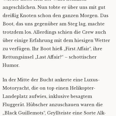
angeschlichen. Nun tobte er über uns mit gut
Fair winds
‚Kein Wind von vorn’
Nicht Sand in den Schuhn, nur Schlick an
Die schönste von allen…
den Füßen
dreißig Knoten schon den ganzen Morgen. Das
Unsichtig
Hab‘ ich‘s nicht gesagt?
Boot, das uns gegenüber am Steg lag, machte
Einhand Ü-70
trotzdem los. Allerdings schien die Crew auch
Sahne-Gate
über einige Erfahrung mit dem hiesigen Wetter
Hamburg in Glückstadt
zu verfügen. Ihr Boot hieß „First Affair“, ihre
Verschlüsselung
Rettungsinsel „Last Affair?“ – schottischer
Humor.
In der Mitte der Bucht ankerte eine Luxus-
Motoryacht, die on top einen Helikopter-
Landeplatz aufwies, inklusive besagtem
Fluggerät. Hübscher anzuschauen waren die
„Black Guillemots“, Gryllteiste eine Sorte Alk-