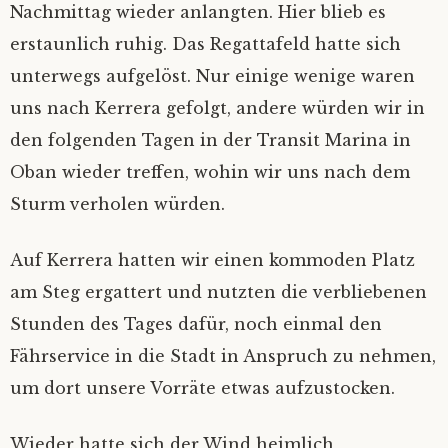
Tonne verloschen
Nachmittag wieder anlangten. Hier blieb es
Hausmannskost
Voll auf Zucker
Sitzriesen ohne Schuhe
Damp – ausgetrickst
Tor!
Ruf nach dem Gennaker
Mythos Helgoland
Rumtreiber
Lichtermeer
Spiekeroog 2019
Wer misst, misst Mist
Fairy Glen, Lamlash und der Abschied von
erstaunlich ruhig. Das Regattafeld hatte sich
der Insel
Schoko-Traum
unterwegs aufgelöst. Nur einige wenige waren
Verwaschene Zeit
Küstenpfade
Flachwasser
Schilksee – drunter und drüber
Mondsonate
Romantik im Schlicklock
Skippis Keks
Ganz wichtig: gelangweilt gucken…
Von Inseln, Krabben und späten Einsichten
Unterelbe
‚Das ist hier bei uns so’
uns nach Kerrera gefolgt, andere würden wir in
Aufsässig Teil 2
den folgenden Tagen in der Transit Marina in
Wir sind nett
Muttis Parkplatz
Wir sehen uns im Hafen
Fast Juist
Kalt erwischt
Schmetterlinge auf dem Wasser
Spiekeroog
Kommunizierende Röhren
Oban wieder treffen, wohin wir uns nach dem
‚Keine Sonnenuntergänge, bitte…‘
‚Gute Wahl, hätte ich auch genommen‘
Graduelle Unterschiede
Abbruch
Langläufer, Querläufer, Tiefgänger
Helgoland
Enthusiastisches Unwissen
Sturm verholen würden.
Postbox inside
Zurückfahren ist immer sch…
Durchgedreht
Schickeria
Gut gespült
Nummer fünf lebt – fast
Auf Kerrera hatten wir einen kommoden Platz
am Steg ergattert und nutzten die verbliebenen
Boat Stop
Lichtermeer
Bald rum
Ullas Container
Die Welt für ein Segel
‚Rückwärts geht!‘
Stunden des Tages dafür, noch einmal den
Fährservice in die Stadt in Anspruch zu nehmen,
Regenbogen und andere Kausalketten
Elbmonster
Vergessene Orte – versunkene Welten
Spicken erlaubt!
Glück gehabt
um dort unsere Vorräte etwas aufzustocken.
Big Five – minus one
Wenn die Seekarte recht hat
Granat
Funzeln
Eine Schwalbe macht noch keinen…
Wieder hatte sich der Wind heimlich