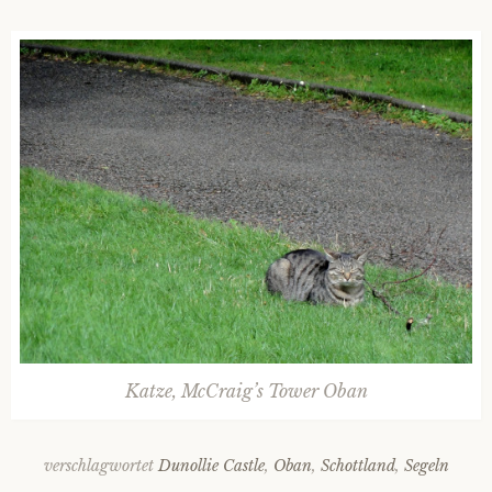
Katze, McCraig’s Tower Oban
verschlagwortet
Dunollie Castle
,
Oban
,
Schottland
,
Segeln