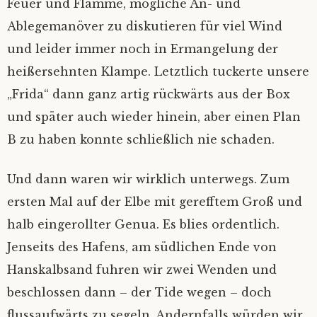
Tonne verloschen
Feuer und Flamme, mögliche An- und
Hausmannskost
Voll auf Zucker
Sitzriesen ohne Schuhe
Damp – ausgetrickst
Tor!
Ruf nach dem Gennaker
Mythos Helgoland
Rumtreiber
Lichtermeer
Spiekeroog 2019
Wer misst, misst Mist
Fairy Glen, Lamlash und der Abschied von
Ablegemanöver zu diskutieren für viel Wind
der Insel
Schoko-Traum
und leider immer noch in Ermangelung der
Verwaschene Zeit
Küstenpfade
Flachwasser
Schilksee – drunter und drüber
Mondsonate
Romantik im Schlicklock
Skippis Keks
Ganz wichtig: gelangweilt gucken…
Von Inseln, Krabben und späten Einsichten
Unterelbe
‚Das ist hier bei uns so’
heißersehnten Klampe. Letztlich tuckerte unsere
Aufsässig Teil 2
„Frida“ dann ganz artig rückwärts aus der Box
Wir sind nett
Muttis Parkplatz
Wir sehen uns im Hafen
Fast Juist
Kalt erwischt
Schmetterlinge auf dem Wasser
Spiekeroog
Kommunizierende Röhren
und später auch wieder hinein, aber einen Plan
B zu haben konnte schließlich nie schaden.
‚Keine Sonnenuntergänge, bitte…‘
‚Gute Wahl, hätte ich auch genommen‘
Graduelle Unterschiede
Abbruch
Langläufer, Querläufer, Tiefgänger
Helgoland
Enthusiastisches Unwissen
Und dann waren wir wirklich unterwegs. Zum
Postbox inside
Zurückfahren ist immer sch…
Durchgedreht
Schickeria
Gut gespült
Nummer fünf lebt – fast
ersten Mal auf der Elbe mit gerefftem Groß und
Boat Stop
Lichtermeer
Bald rum
Ullas Container
Die Welt für ein Segel
‚Rückwärts geht!‘
halb eingerollter Genua. Es blies ordentlich.
Jenseits des Hafens, am südlichen Ende von
Regenbogen und andere Kausalketten
Elbmonster
Vergessene Orte – versunkene Welten
Spicken erlaubt!
Glück gehabt
Hanskalbsand fuhren wir zwei Wenden und
beschlossen dann – der Tide wegen – doch
Big Five – minus one
Wenn die Seekarte recht hat
Granat
Funzeln
Eine Schwalbe macht noch keinen…
flussaufwärts zu segeln. Andernfalls würden wir