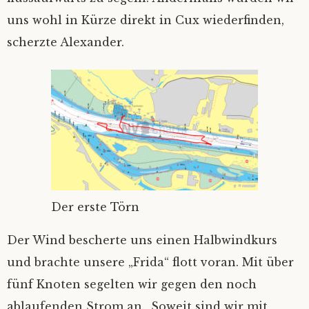
uns wohl in Kürze direkt in Cux wiederfinden,
Fair winds
‚Kein Wind von vorn’
Nicht Sand in den Schuhn, nur Schlick an
Die schönste von allen…
den Füßen
scherzte Alexander.
Unsichtig
Hab‘ ich‘s nicht gesagt?
Einhand Ü-70
Sahne-Gate
Hamburg in Glückstadt
Verschlüsselung
Der erste Törn
Der Wind bescherte uns einen Halbwindkurs
und brachte unsere „Frida“ flott voran. Mit über
fünf Knoten segelten wir gegen den noch
ablaufenden Strom an. ‚Soweit sind wir mit