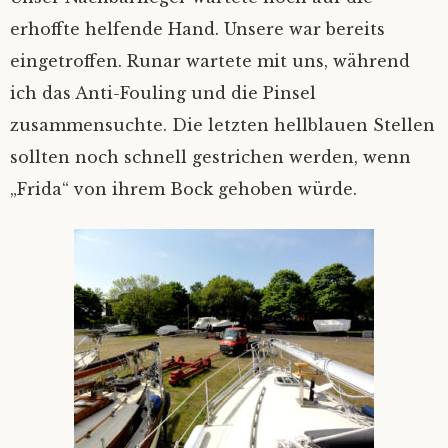
erhoffte helfende Hand. Unsere war bereits
Fair winds
‚Kein Wind von vorn’
Nicht Sand in den Schuhn, nur Schlick an
Die schönste von allen…
den Füßen
eingetroffen. Runar wartete mit uns, während
Unsichtig
Hab‘ ich‘s nicht gesagt?
ich das Anti-Fouling und die Pinsel
Einhand Ü-70
zusammensuchte. Die letzten hellblauen Stellen
Sahne-Gate
sollten noch schnell gestrichen werden, wenn
Hamburg in Glückstadt
„Frida“ von ihrem Bock gehoben würde.
Verschlüsselung